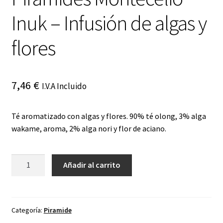
Inuk – Infusión de algas y
flores
7,46
€
I.V.A Incluido
Té aromatizado con algas y flores. 90% té olong, 3% alga
wakame, aroma, 2% alga nori y flor de aciano.
Piramides
Añadir al carrito
Montecelio
Inuk
-
Infusión
Categoría:
Piramide
de