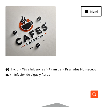
Ir
Ir
Menú
a
al
la
contenido
navegación
Inicio
Inicio
Tés e Infusiones
Piramide
Piramides Montecelio
Inuk – Infusión de algas y flores
Carrito
Finalizar compra
Mi cuenta