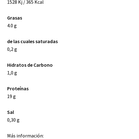
1528 Kj / 365 Kcal
Grasas
4.0 g
de las cuales saturadas
0,2 g
Hidratos de Carbono
1,0 g
Proteínas
19 g
Sal
0,30 g
Más información: