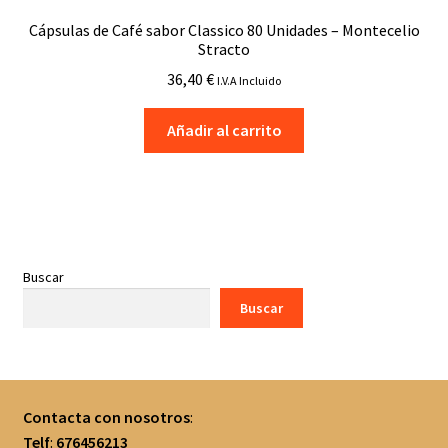
Cápsulas de Café sabor Classico 80 Unidades – Montecelio
Stracto
36,40
€
I.V.A Incluido
Añadir al carrito
Buscar
Buscar
Contacta con nosotros
:
Telf
:
676456213