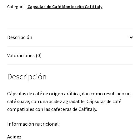
Delicatto
Categoría:
Capsulas de Café Montecelio Cafittaly
80
unidades
-
Descripción
Montecelio
Stracto
cantidad
Valoraciones (0)
Descripción
Cápsulas de café de origen arábica, dan como resultado un
café suave, con una acidez agradable. Cápsulas de café
compatibles con las cafeteras de Caffitaly.
Información nutricional:
Acidez