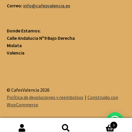
Correo:
info@cafesvalencia.es
Donde Estamos:
Calle Andalucia Nº9 Bajo Derecha
Mislata
Valencia
© CafesValencia 2026
Política de devoluciones y reembolsos
Construido con
WooCommerce
.
0
Buscar
Buscar