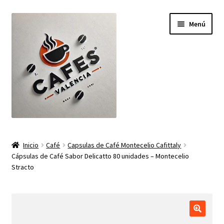
Ir
Ir
Menú
a
al
la
contenido
navegación
Inicio
Inicio
Café
Capsulas de Café Montecelio Cafittaly
Cápsulas de Café Sabor Delicatto 80 unidades – Montecelio
Carrito
Stracto
Finalizar compra
Mi cuenta