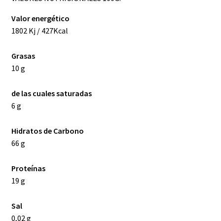
Valor energético
1802 Kj / 427Kcal
Grasas
10 g
de las cuales saturadas
6 g
Hidratos de Carbono
66 g
Proteínas
19 g
Sal
0,02 g