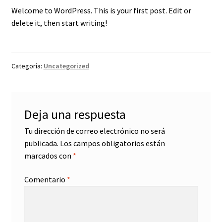
Welcome to WordPress. This is your first post. Edit or
Política de devoluciones y reembolsos
delete it, then start writing!
Términos y condiciones
Tienda
Categoría:
Uncategorized
Nuevo inicio
Deja una respuesta
Tu dirección de correo electrónico no será
publicada.
Los campos obligatorios están
marcados con
*
Comentario
*