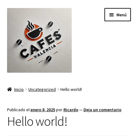
Ir
Ir
Menú
a
al
la
contenido
navegación
Inicio
Inicio
Uncategorized
Hello world!
Carrito
Publicado el
enero 8, 2025
por
Ricardo
—
Deja un comentario
Finalizar compra
Hello world!
Mi cuenta